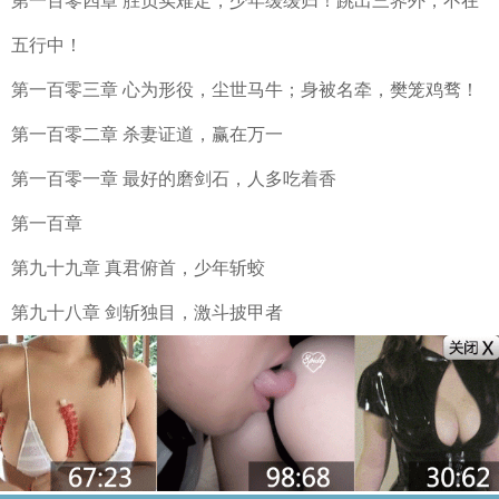
第一百零四章 胜负实难定，少年缓缓归！跳出三界外，不在
五行中！
第一百零三章 心为形役，尘世马牛；身被名牵，樊笼鸡骛！
第一百零二章 杀妻证道，赢在万一
第一百零一章 最好的磨剑石，人多吃着香
第一百章
第九十九章 真君俯首，少年斩蛟
第九十八章 剑斩独目，激斗披甲者