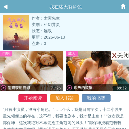
我在诸天有角色
作者：太素先生
类别：科幻异灵
状态：连载
更新：2025-06-13
点击：0
开始阅读
加入书架
我的书架
“只有小演员，没有小角色。”……什么，我是日向宁次，十二小强里
最先领便当的存在，这不行，我要改剧本，我才是主角！” “这次我是
郭保坤，这次我绝对不再去抢主角范闲的风头！”郭保坤搂着范若若