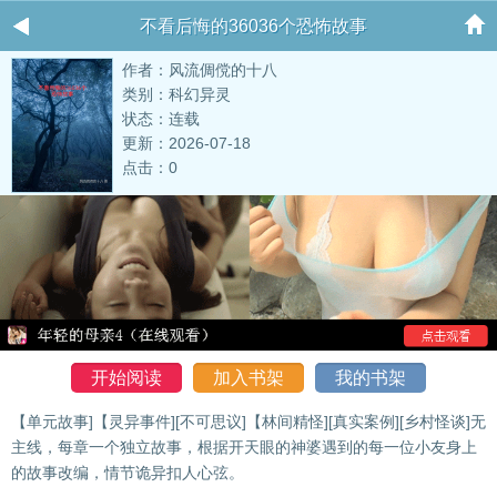
不看后悔的36036个恐怖故事
作者：风流倜傥的十八
类别：科幻异灵
状态：连载
更新：2026-07-18
点击：0
开始阅读
加入书架
我的书架
【单元故事]【灵异事件][不可思议]【林间精怪][真实案例][乡村怪谈]无
主线，每章一个独立故事，根据开天眼的神婆遇到的每一位小友身上
的故事改编，情节诡异扣人心弦。