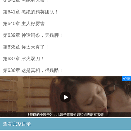
第642章 黑绝的无奈！
第641章 黑绝的精英团队！
第640章 主人好厉害
第639章 神话词条，天残脚！
第638章 你太天真了！
第637章 冰火双刀！
第636章 这是真相，很残酷！
查看完整目录