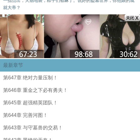
一指点出，天崩地裂，粽子们都麻了。说好的盗墓世界，你他娘的成
就大帝？
最新章节
第647章 绝对力量压制！
第646章 重金之下必有勇夫！
第645章 超强精英团队！
第644章 完善河图！
第643章 与守墓兽的交易！