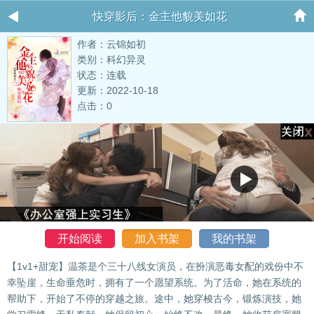
快穿影后：金主他貌美如花
作者：云锦如初
类别：科幻异灵
状态：连载
更新：2022-10-18
点击：0
开始阅读
加入书架
我的书架
【1v1+甜宠】温茶是个三十八线女演员，在扮演恶毒女配的戏份中不
幸坠崖，生命垂危时，拥有了一个愿望系统。为了活命，她在系统的
帮助下，开始了不停的穿越之旅。途中，她穿梭古今，锻炼演技，她