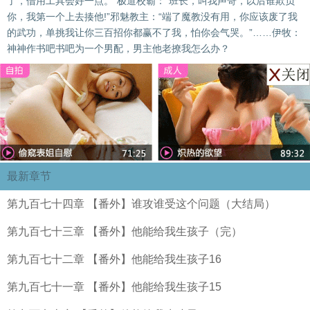
了，借用工具会好一点。”极道校霸：“班长，叫我声哥，以后谁欺负
你，我第一个上去揍他!”邪魅教主：“端了魔教没有用，你应该废了我
的武功，单挑我让你三百招你都赢不了我，怕你会气哭。”……伊牧：
神神作书吧书吧为一个男配，男主他老撩我怎么办？
最新章节
第九百七十四章 【番外】谁攻谁受这个问题（大结局）
第九百七十三章 【番外】他能给我生孩子（完）
第九百七十二章 【番外】他能给我生孩子16
第九百七十一章 【番外】他能给我生孩子15