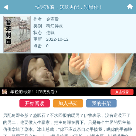
快穿攻略：妖孽男配，别黑化！
作者：金鸾殿
类别：科幻异灵
状态：连载
更新：2022-10-12
点击：0
开始阅读
加入书架
我的书架
男配角即备胎？垫脚石？不求回报的暖男？伊牧表示，没有逆袭不了
的男二，他要做人生赢家，把主角踩在脚下。只是每个世界的男主都
仿佛拿错了剧本。冰山总裁：“你不应该亲自动手揍我，瞧你的手都肿