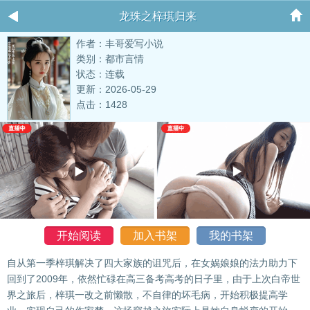
龙珠之梓琪归来
作者：丰哥爱写小说
类别：都市言情
状态：连载
更新：2026-05-29
点击：1428
开始阅读
加入书架
我的书架
自从第一季梓琪解决了四大家族的诅咒后，在女娲娘娘的法力助力下
回到了2009年，依然忙碌在高三备考高考的日子里，由于上次白帝世
界之旅后，梓琪一改之前懒散，不自律的坏毛病，开始积极提高学