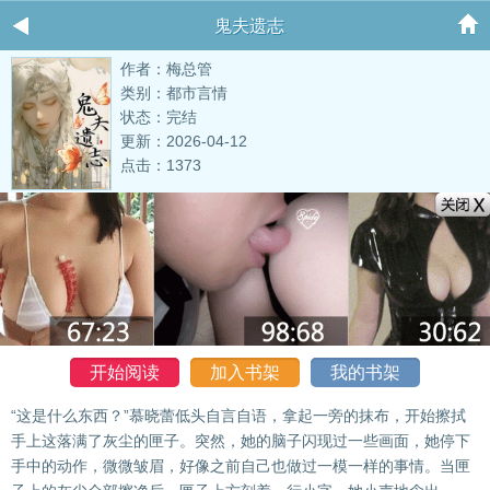
鬼夫遗志
作者：梅总管
类别：都市言情
状态：完结
更新：2026-04-12
点击：1373
开始阅读
加入书架
我的书架
“这是什么东西？”慕晓蕾低头自言自语，拿起一旁的抹布，开始擦拭
手上这落满了灰尘的匣子。突然，她的脑子闪现过一些画面，她停下
手中的动作，微微皱眉，好像之前自己也做过一模一样的事情。当匣