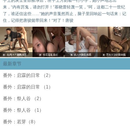
子上的灰尘全部擦净后，匣子上方刻着一行小字，她小声地念出
来，“内有厉鬼，请勿打开！”慕晓蕾轻蔑一笑，“呵，这都二十一世纪
了，谁还信这些……”她的声音戛然而止，脑子里回响起一句话来：记
住，记得把唐骏懿带回来！“对了！唐骏
最新章节
番外：启霖的日常 （2）
番外：启霖的日常 （1）
番外：祭人谷 （2）
番外：祭人谷 （1）
番外：若芽（8）