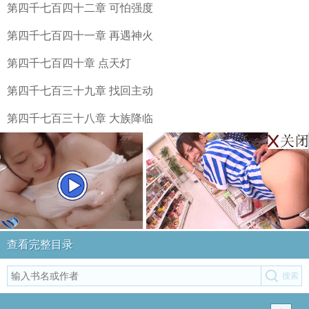
第四千七百四十二章 可怕强度
第四千七百四十一章 再遇神火
第四千七百四十章 点天灯
第四千七百三十九章 找回主动
第四千七百三十八章 大族降临
查看完整目录