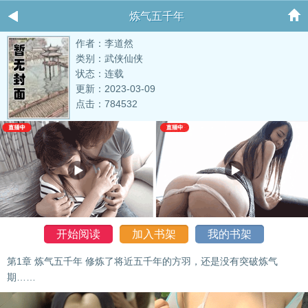
炼气五千年
作者：李道然
类别：武侠仙侠
状态：连载
更新：2023-03-09
点击：784532
开始阅读
加入书架
我的书架
第1章 炼气五千年 修炼了将近五千年的方羽，还是没有突破炼气
期……