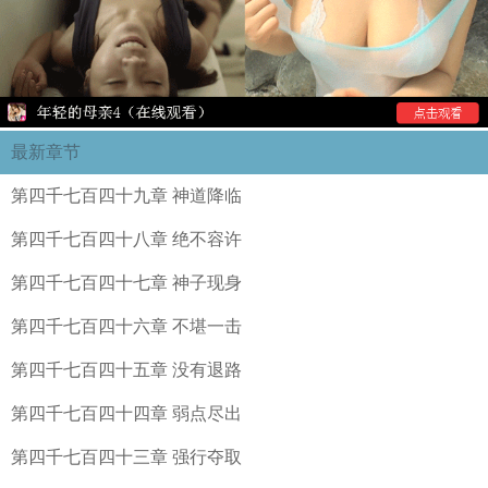
最新章节
第四千七百四十九章 神道降临
第四千七百四十八章 绝不容许
第四千七百四十七章 神子现身
第四千七百四十六章 不堪一击
第四千七百四十五章 没有退路
第四千七百四十四章 弱点尽出
第四千七百四十三章 强行夺取