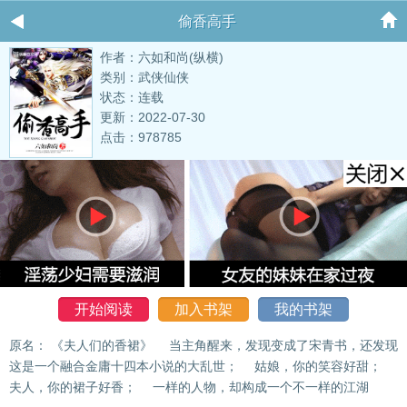
偷香高手
作者：六如和尚(纵横)
类别：武侠仙侠
状态：连载
更新：2022-07-30
点击：978785
开始阅读
加入书架
我的书架
原名： 《夫人们的香裙》 当主角醒来，发现变成了宋青书，还发现
这是一个融合金庸十四本小说的大乱世； 姑娘，你的笑容好甜；
夫人，你的裙子好香； 一样的人物，却构成一个不一样的江湖