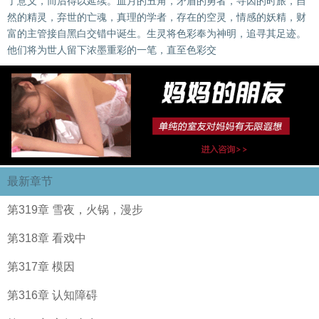
了意义，而后得以延续。血月的丑角，矛盾的勇者，寻因的时旅，自
然的精灵，弃世的亡魂，真理的学者，存在的空灵，情感的妖精，财
富的主管接自黑白交错中诞生。生灵将色彩奉为神明，追寻其足迹。
他们将为世人留下浓墨重彩的一笔，直至色彩交
最新章节
第319章 雪夜，火锅，漫步
第318章 看戏中
第317章 模因
第316章 认知障碍