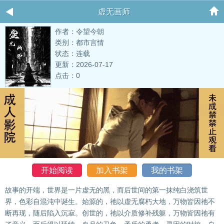
虚无画师
作者：令望今朝
类别：都市言情
状态：连载
更新：2026-07-17
点击：0
开始阅读
加入书架
我的书架
故事的开端，世界是一片虚无的黑，而后世间的第一抹纯白浇筑世
界，色彩自混沌中诞生。始源的，祂以虚无腐朽大地，万物皆因祂不
断再现，随后陷入沉寂。创世的，祂以介质修补残躯，万物皆因祂有