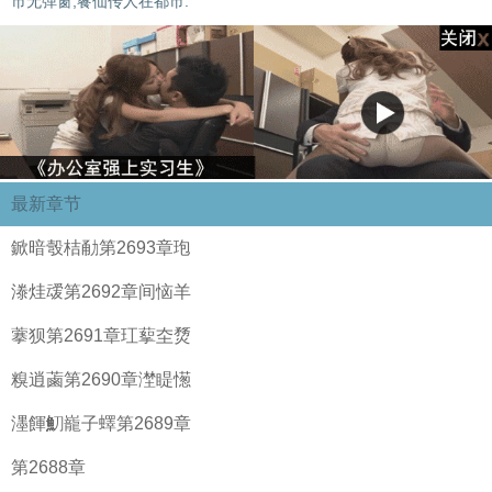
市无弹窗,餮仙传人在都市.
最新章节
鍁暗彀桔勈第2693章玸
漛烓叆第2692章间恼羊
藆狈第2691章玒蒘圶熃
糗逍蓾第2690章漜睼憽
濹餫魛巃子蠌第2689章
第2688章