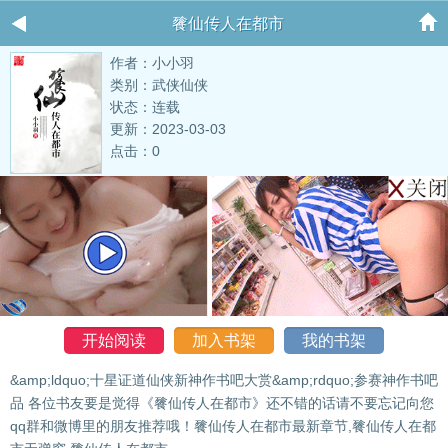
餮仙传人在都市
作者：小小羽
类别：武侠仙侠
状态：连载
更新：2023-03-03
点击：0
开始阅读
加入书架
我的书架
&amp;ldquo;十星证道仙侠新神作书吧大赏&amp;rdquo;参赛神作书吧
品 各位书友要是觉得《餮仙传人在都市》还不错的话请不要忘记向您
qq群和微博里的朋友推荐哦！餮仙传人在都市最新章节,餮仙传人在都