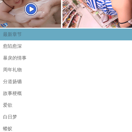
最新章节
愈陷愈深
暴戾的情事
周年礼物
分道扬镳
故事梗概
爱欲
白日梦
蝼蚁