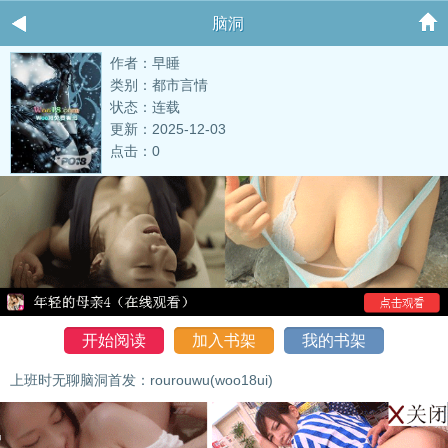
脑洞
作者：早睡
类别：都市言情
状态：连载
更新：2025-12-03
点击：0
开始阅读
加入书架
我的书架
上班时无聊脑洞首发：rourouwu(woo18ui)