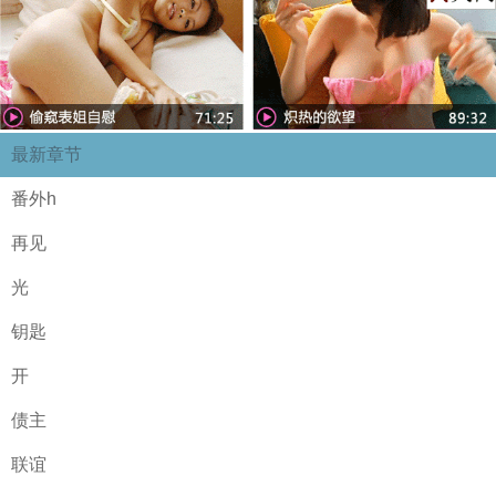
最新章节
番外h
再见
光
钥匙
开
债主
联谊