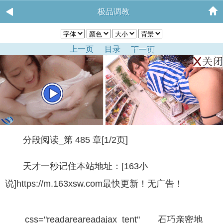
极品调教
上一页
目录
下一页
分段阅读_第 485 章[1/2页]
天才一秒记住本站地址：[163小
说]https://m.163xsw.com最快更新！无广告！
css="readareareadajax_tent" 石巧亲密地