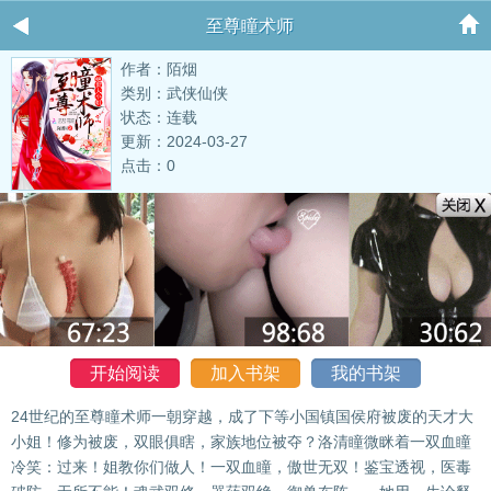
至尊瞳术师
作者：陌烟
类别：武侠仙侠
状态：连载
更新：2024-03-27
点击：0
开始阅读
加入书架
我的书架
24世纪的至尊瞳术师一朝穿越，成了下等小国镇国侯府被废的天才大
小姐！修为被废，双眼俱瞎，家族地位被夺？洛清瞳微眯着一双血瞳
冷笑：过来！姐教你们做人！一双血瞳，傲世无双！鉴宝透视，医毒