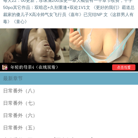
每天22：00更新，珍珠满200加更一章大概会有一半章节收费，千字
50po其它作品：双暗恋+久别重逢+双处1V1文 《更好的我们》霸道总
裁家的傻儿子X高冷帅气女飞行员《嘉年》已完结NP 文《这群男人有
毒》《童心》
最新章节
日常番外（八）
日常番外（七）
日常番外（六）
日常番外（五）