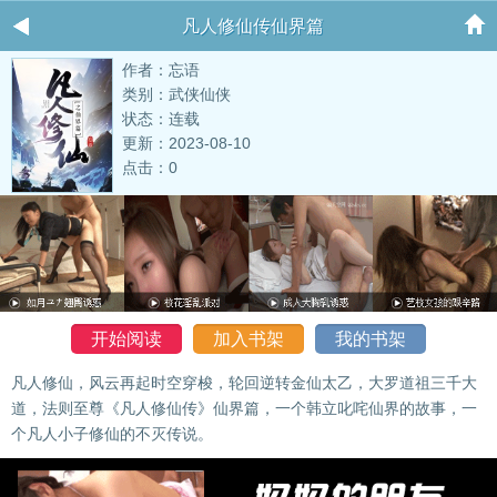
凡人修仙传仙界篇
作者：忘语
类别：武侠仙侠
状态：连载
更新：2023-08-10
点击：0
开始阅读
加入书架
我的书架
凡人修仙，风云再起时空穿梭，轮回逆转金仙太乙，大罗道祖三千大
道，法则至尊《凡人修仙传》仙界篇，一个韩立叱咤仙界的故事，一
个凡人小子修仙的不灭传说。