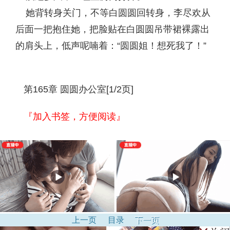
她背转身关门，不等白圆圆回转身，李尽欢从
后面一把抱住她，把脸贴在白圆圆吊带裙裸露出
的肩头上，低声呢喃着：“圆圆姐！想死我了！”
第165章 圆圆办公室[1/2页]
『加入书签，方便阅读』
上一页
目录
下一页