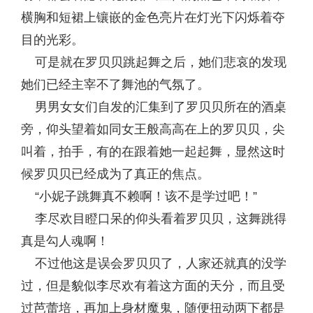
横胸和短裙上镶嵌的金色亮片在灯光下闪烁着夺
目的光彩。
可是就在罗贝贝跳起舞之后，她们悲哀的发现
她们已经主宰不了舞池的气氛了。
男男女女们自发的汇集到了罗贝贝所在的酒桌
旁，仰头望着如同女王般高高在上的罗贝贝，尖
叫着，拍手，有的在跟着她一起起舞，显然这时
候罗贝贝已经成为了真正的焦点。
“小妮子跳舞真不赖啊！该不是学过吧！”
李尽欢目瞪口呆的仰头看着罗贝贝，这舞跳得
真是勾人魂啊！
不过他这是误会罗贝贝了，人家还就真的没学
过，但是貌似李尽欢有着这方面的天分，而且受
过芭蕾培，再加上身材魔鬼，随便扭动两下都是