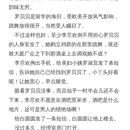
韵味无穷。
罗贝贝是留学的海归，受欧美开放风气影响，
跳舞放得很开，当然受人瞩目了。
不过这样也好，至少李尽欢倒不用担心罗贝贝
的人身安全了，她鹤立鸡群的在那里跳舞，谁还
敢大庭广众之下到那酒桌上去调戏她不成？
李尽欢掏出手机，给美妇小姨罗淑宜发了条短
信，告诉她自己已经找到罗贝贝了，小丫头好着
呢！让她宽心，早点睡觉。
眼看罗贝贝没事，而且似乎一时半会儿还不会
下来，李尽欢不愿意在酒吧里呆坐，酒吧是什么
地方，这可是男人的猎艳场啊！
给白圆圆发了一条短信，白圆圆让他上楼去。
没过多久，经理室房门打开。