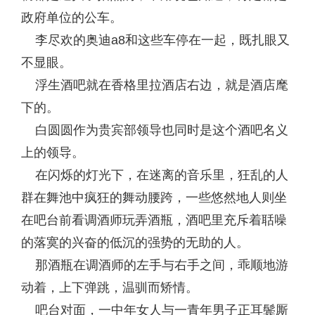
政府单位的公车。
李尽欢的奥迪a8和这些车停在一起，既扎眼又
不显眼。
浮生酒吧就在香格里拉酒店右边，就是酒店麾
下的。
白圆圆作为贵宾部领导也同时是这个酒吧名义
上的领导。
在闪烁的灯光下，在迷离的音乐里，狂乱的人
群在舞池中疯狂的舞动腰跨，一些悠然地人则坐
在吧台前看调酒师玩弄酒瓶，酒吧里充斥着聒噪
的落寞的兴奋的低沉的强势的无助的人。
那酒瓶在调酒师的左手与右手之间，乖顺地游
动着，上下弹跳，温驯而矫情。
吧台对面，一中年女人与一青年男子正耳鬓厮