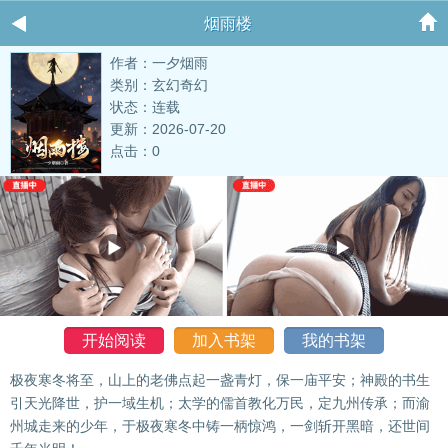
烟雨楼
作者：一夕烟雨
类别：玄幻奇幻
状态：连载
更新：2026-07-20
点击：0
开始阅读
加入书架
我的书架
极夜寒冬将至，山上的老佛点起一盏青灯，保一庙平安；神殿的书生
引天光降世，护一域生机；太学的儒首教化万民，定九州传承；而渝
州城走来的少年，于极夜寒冬中铸一柄惊鸿，一剑斩开黑暗，还世间