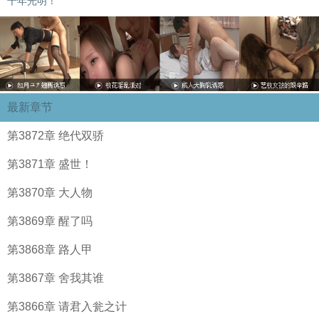
千年光明！
最新章节
第3872章 绝代双骄
第3871章 盛世！
第3870章 大人物
第3869章 醒了吗
第3868章 路人甲
第3867章 舍我其谁
第3866章 请君入瓮之计