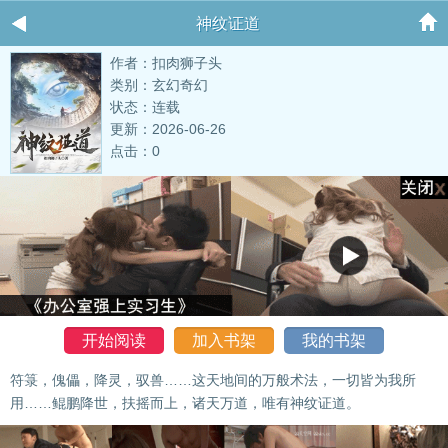
神纹证道
作者：扣肉狮子头
类别：玄幻奇幻
状态：连载
更新：2026-06-26
点击：0
开始阅读
加入书架
我的书架
符箓，傀儡，降灵，驭兽……这天地间的万般术法，一切皆为我所
用……鲲鹏降世，扶摇而上，诸天万道，唯有神纹证道。