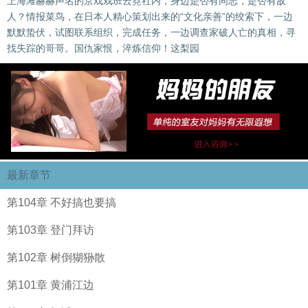
上海滩赫赫声名的京戏戏班云霓社内，身边是否有同志，是否有敌
人？情报菜鸟，在日本人精心策划出来的“文化亲善”的绞索下，一边
默默蛰伏，试图联系组织，完成任务，一边调查家破人亡的真相，寻
找失踪的哥哥。国仇家恨，淬炼信仰！这梨园
最新章节
第104章 不好搞也要搞
第103章 登门拜访
第102章 树倒猢狲散
第101章 黄浦江边