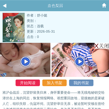
血色梨园
作者：舒小懿
类别：
状态：连载
更新：2026-05-31
点击：0
开始阅读
加入书架
我的书架
淞沪会战后，沈望舒留美归来，身怀重要使命——将无线电秘钥交给
潜伏在上海的同志，恢复情报网络。谁想重回故地，迎接她的是家破
人亡，组织失联，仇寇环伺。沈望舒举目无亲，被迫暂时安顿在曾经