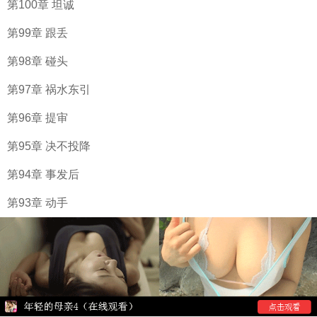
第100章 坦诚
第99章 跟丢
第98章 碰头
第97章 祸水东引
第96章 提审
第95章 决不投降
第94章 事发后
第93章 动手