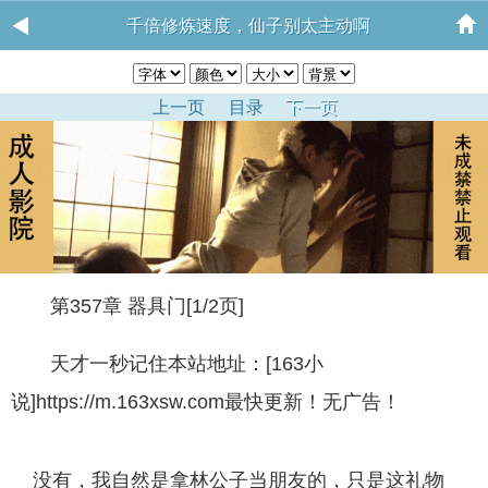
千倍修炼速度，仙子别太主动啊
上一页
目录
下一页
第357章 器具门[1/2页]
天才一秒记住本站地址：[163小
说]https://m.163xsw.com最快更新！无广告！
没有，我自然是拿林公子当朋友的，只是这礼物