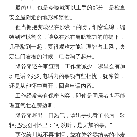
最简单、也是今晚就可以上手的部分，是检查
安全屋附近的地形和监控。
但当拥抱变成坐在沙发上的吻，细密缠绵，缱
绻到难以割舍，避免在她右肩膀施力的前提下，
几乎黏到一起，要很艰难才能让理智占上风，决
定出门看看的时候，电话响了起来。
降谷零还在审查期，工作量减少，哪里会有加
班电话？她对电话内的事项有些担忧，犹豫着，
还是从他怀中离开，回避电话内容。
工作经常会有保密内容，即使是同居者也不能
理直气壮在旁边听。
降谷零呼出一口热气，拿出手机看了眼后，轻
轻把她拉回怀里：“可以听，是宾加的事。”
两仪绘川就不再推拒，靠在降谷零结实的小麦