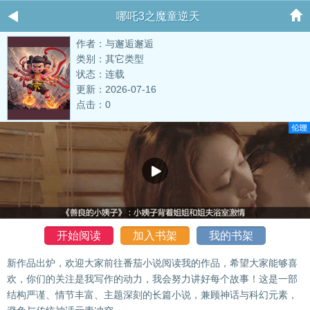
哪吒3之魔童逆天
作者：与邂逅邂逅
类别：其它类型
状态：连载
更新：2026-07-16
点击：0
开始阅读
加入书架
我的书架
新作品出炉，欢迎大家前往番茄小说阅读我的作品，希望大家能够喜
欢，你们的关注是我写作的动力，我会努力讲好每个故事！这是一部
结构严谨、情节丰富、主题深刻的长篇小说，兼顾神话与科幻元素，