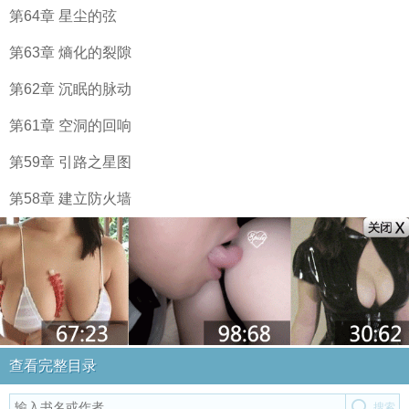
第64章 星尘的弦
第63章 熵化的裂隙
第62章 沉眠的脉动
第61章 空洞的回响
第59章 引路之星图
第58章 建立防火墙
查看完整目录