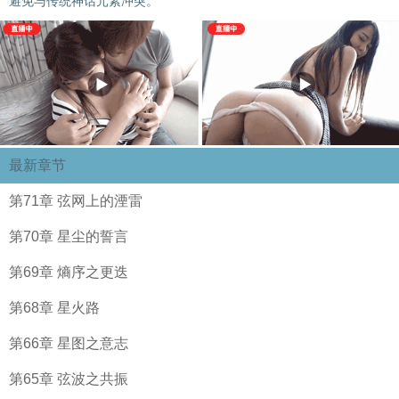
避免与传统神话元素冲突。
最新章节
第71章 弦网上的湮雷
第70章 星尘的誓言
第69章 熵序之更迭
第68章 星火路
第66章 星图之意志
第65章 弦波之共振