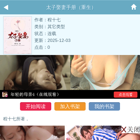
太子娶妻手册（重生）
作者：程十七
类别：其它类型
状态：连载
更新：2025-12-03
点击：0
开始阅读
加入书架
我的书架
程十七所著，