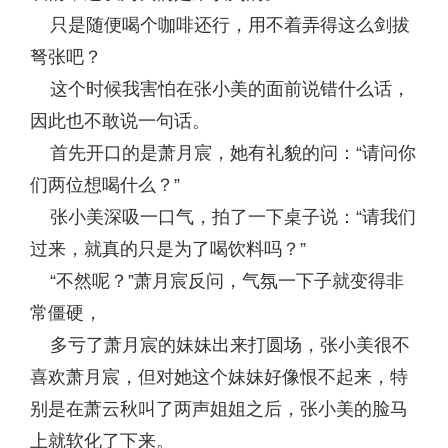
只是随便喝个咖啡还行，用不着弄得这么剑拔
弩张吧？
这个时候我害怕在张小美的面前说错什么话，
因此也不敢说一句话。
首先开口的是萧月宸，她有礼貌的问：“请问你
们两位想喝什么？”
张小美深吸一口气，拍了一下桌子说：“请我们
过来，就真的只是为了喝饮料吗？”
“不然呢？”萧月宸反问，气氛一下子就变得非
常僵硬，
多亏了萧月宸的妹妹出来打圆场，张小美很不
喜欢萧月宸，但对她这个妹妹好像恨不起来，特
别是在萧云秋叫了两声姐姐之后，张小美的脸马
上就软化了下来。