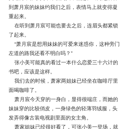
到萧月宸的妹妹约我们之后，表情马上就变得凝
重起来。
在听到萧月宸可能也要去之后，连眉头都紧锁
了起来。
“萧月宸是想用妹妹的可爱来迷惑你，这种旁门
左道的路我还看不明白吗？”
张小美可能真的看过一本什么恋爱三十六计的
书吧，应该是这样。
我们去的时候，萧家两姐妹已经坐在咖啡厅里
面喝咖啡了。
萧月宸今天穿的一身白，显得很端庄，而她的
妹妹穿的比较俏皮，一身绿色的轻薄羽绒服，头
发弄得像古装电视剧里面的女主角。
萧家姐妹已经很好看了，可张小美一登场，就