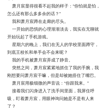
萧月宸显得很看不起我的样子：“你怕就是怕，
怎么还有那么多多余的话？”
我和萧月宸蹲在走廊的尽头。
一开始的恐惧的心理渐渐淡去，我实在无聊就
开始玩起了手机游戏。
星期六的晚上，我们在无人的学校里面蹲守，
到底王校长和单手会不会来呢？
我的手机被萧月宸弄成了静音。
突然之间，萧月宸紧紧地抓住了我的手腕，我
刚想要问萧月宸干嘛，但是却被她捂住了嘴巴。
萧月宸用极细微的声音说：“你跟我来。”
接着我们闪身进入了洗手间里面，我屏住呼
吸，盯着萧月宸，用眼神询问她是不是有人来
了？