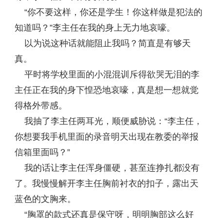
“你不要这样，你还是学生！你这样做是犯法的
知道吗？”李主任在我的身上无力地哀嚎。
以为说这种话就能阻止我吗？简直是有够天
真。
平时将学校里面的小混混训斥得欲哭无泪的李
主任正在我的身下惶恐地哀嚎，真是想一想就觉
得格外带感。
我抽了李主任两耳光，顺便威胁说：“李主任，
你想要我手机里面的录音明天出现在教委的举报
信箱里面吗？”
我的话让李主任浑身僵硬，甚至连挣扎都没有
了。我慢慢解开李主任胸前衬衣的扣子，露出天
蓝色的文胸来。
“胸罩的款式还真是保守呀，明明胸部这么好