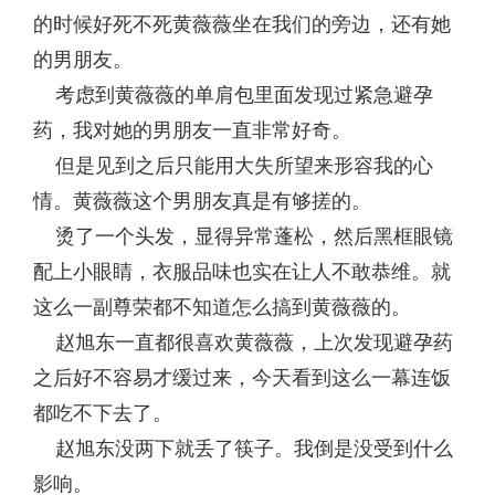
的时候好死不死黄薇薇坐在我们的旁边，还有她
的男朋友。
考虑到黄薇薇的单肩包里面发现过紧急避孕
药，我对她的男朋友一直非常好奇。
但是见到之后只能用大失所望来形容我的心
情。黄薇薇这个男朋友真是有够搓的。
烫了一个头发，显得异常蓬松，然后黑框眼镜
配上小眼睛，衣服品味也实在让人不敢恭维。就
这么一副尊荣都不知道怎么搞到黄薇薇的。
赵旭东一直都很喜欢黄薇薇，上次发现避孕药
之后好不容易才缓过来，今天看到这么一幕连饭
都吃不下去了。
赵旭东没两下就丢了筷子。我倒是没受到什么
影响。