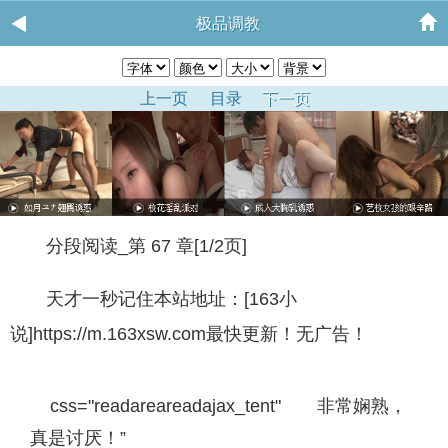
极品调教
上一页
目录
下一页
分段阅读_第 67 章[1/2页]
天才一秒记住本站地址：[163小
说]https://m.163xsw.com最快更新！无广告！
css="readareareadajax_tent" 非常娴熟，
真是讨厌！”