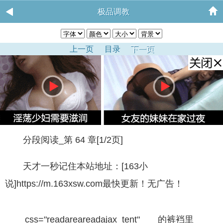
极品调教
上一页
目录
下一页
分段阅读_第 64 章[1/2页]
天才一秒记住本站地址：[163小
说]https://m.163xsw.com最快更新！无广告！
css="readareareadajax_tent" 的裤裆里