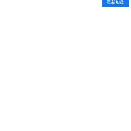
章节错误,点此
正章节内容,
新书推荐：
凡骨逆天：系统助我踏九霄
本站所